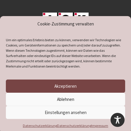
Cookie-Zustimmung verwalten
unterstützt durch IOK
Um ein optimales Erlebnis bieten zu können, verwenden wir Technologien wie
Cookies, um Geräteinformationen zu speichern und/oder darauf zuzugreifen.
Wenn diesen Technologien zugestimmt, können wir Daten wie das
Surfverhalten oder eindeutige IDs auf dieser Website verarbeiten. Wenn die
Zustimmung nicht erteilt oder zurückgezogen wird, können bestimmte
supported by
DÖ
IT
Merkmale und Funktionen beeinträchtigt werden.
Akzeptieren
© 2026
Heimatverein Verl
– Alle Rechte vorbehalten
Ablehnen
Präsentiert von
WP
– Entworfen mit dem
Customizr-Theme
Einstellungen ansehen
Datenschutzerklärung
Datenschutzerklärung
Impressum