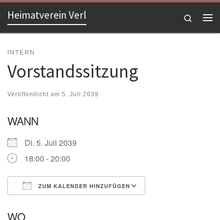
Heimatverein Verl
Zum Inhalt springen
Search
Me
INTERN
Vorstandssitzung
Veröffentlicht am
5. Juli 2039
WANN
Di. 5. Juli 2039
18:00 - 20:00
ZUM KALENDER HINZUFÜGEN
ICS herunterladen
Google Kalender
WO