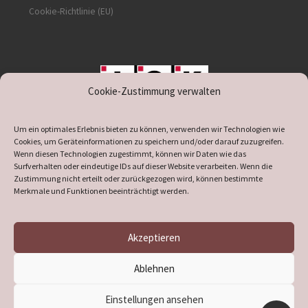
Cookie-Richtlinie (EU)
Cookie-Zustimmung verwalten
unterstützt durch IOK
Um ein optimales Erlebnis bieten zu können, verwenden wir Technologien wie
Cookies, um Geräteinformationen zu speichern und/oder darauf zuzugreifen.
Wenn diesen Technologien zugestimmt, können wir Daten wie das
Surfverhalten oder eindeutige IDs auf dieser Website verarbeiten. Wenn die
Zustimmung nicht erteilt oder zurückgezogen wird, können bestimmte
supported by
DÖ
IT
Merkmale und Funktionen beeinträchtigt werden.
Akzeptieren
© 2026
Heimatverein Verl
– Alle Rechte vorbehalten
Ablehnen
Präsentiert von
WP
– Entworfen mit dem
Customizr-Theme
Einstellungen ansehen