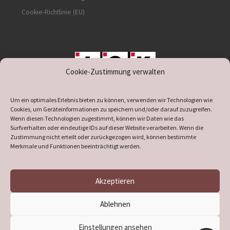
Cookie-Richtlinie (EU)
Cookie-Zustimmung verwalten
unterstützt durch IOK
Um ein optimales Erlebnis bieten zu können, verwenden wir Technologien wie
Cookies, um Geräteinformationen zu speichern und/oder darauf zuzugreifen.
Wenn diesen Technologien zugestimmt, können wir Daten wie das
Surfverhalten oder eindeutige IDs auf dieser Website verarbeiten. Wenn die
Zustimmung nicht erteilt oder zurückgezogen wird, können bestimmte
supported by
DÖ
IT
Merkmale und Funktionen beeinträchtigt werden.
Akzeptieren
© 2026
Heimatverein Verl
– Alle Rechte vorbehalten
Ablehnen
Präsentiert von
WP
– Entworfen mit dem
Customizr-Theme
Einstellungen ansehen