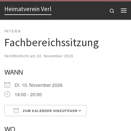
Heimatverein Verl
Zum Inhalt springen
Search
Me
INTERN
Fachbereichssitzung
Veröffentlicht am
10. November 2026
WANN
Di. 10. November 2026
18:00 - 20:00
ZUM KALENDER HINZUFÜGEN
ICS herunterladen
Google Kalender
WO