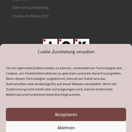
Datenschutzerklärung
Cookie-Richtlinie (EU)
Cookie-Zustimmung verwalten
unterstützt durch IOK
Um ein optimales Erlebnis bieten zu können, verwenden wir Technologien wie
Cookies, um Geräteinformationen zu speichern und/oder darauf zuzugreifen.
Wenn diesen Technologien zugestimmt, können wir Daten wie das
supporte
Surfverhalten oder eindeutige IDs auf dieser Website verarbeiten. Wenn die
d by
DÖ
Zustimmung nicht erteilt oder zurückgezogen wird, können bestimmte
IT
Merkmale und Funktionen beeinträchtigt werden.
Akzeptieren
© 2026
Heimatverein Verl
– Alle Rechte vorbehalten
Ablehnen