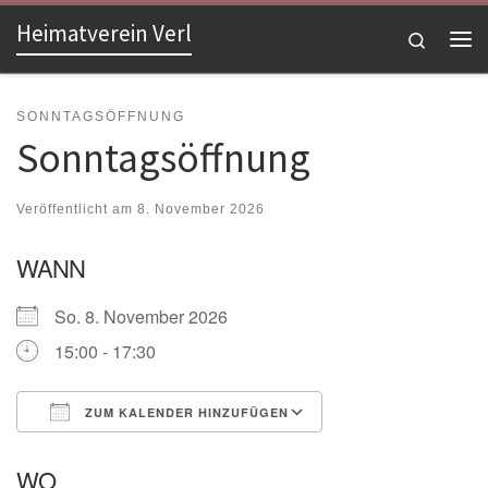
Heimatverein Verl
Zum Inhalt springen
Search
Me
SONNTAGSÖFFNUNG
Sonntagsöffnung
Veröffentlicht am
8. November 2026
WANN
So. 8. November 2026
15:00 - 17:30
ZUM KALENDER HINZUFÜGEN
ICS herunterladen
Google Kalender
WO