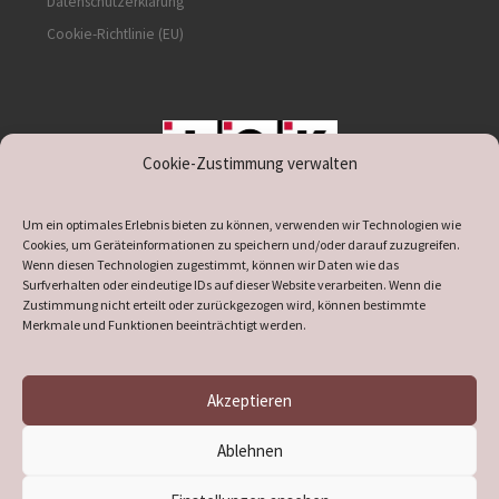
Datenschutzerklärung
Cookie-Richtlinie (EU)
Cookie-Zustimmung verwalten
unterstützt durch IOK
Um ein optimales Erlebnis bieten zu können, verwenden wir Technologien wie
Cookies, um Geräteinformationen zu speichern und/oder darauf zuzugreifen.
Wenn diesen Technologien zugestimmt, können wir Daten wie das
Surfverhalten oder eindeutige IDs auf dieser Website verarbeiten. Wenn die
Zustimmung nicht erteilt oder zurückgezogen wird, können bestimmte
supported by
DÖ
IT
Merkmale und Funktionen beeinträchtigt werden.
Akzeptieren
© 2026
Heimatverein Verl
– Alle Rechte vorbehalten
Ablehnen
Präsentiert von
WP
– Entworfen mit dem
Customizr-Theme