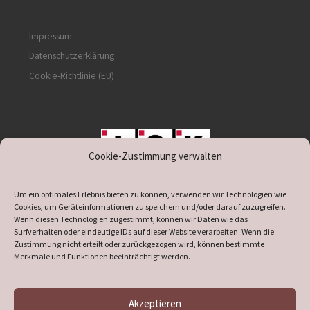
Impressum
Datenschutzerklärung
Cookie-Richtlinie (EU)
Cookie-Zustimmung verwalten
unterstützt durch IOK
Um ein optimales Erlebnis bieten zu können, verwenden wir Technologien wie
Cookies, um Geräteinformationen zu speichern und/oder darauf zuzugreifen.
Wenn diesen Technologien zugestimmt, können wir Daten wie das
Surfverhalten oder eindeutige IDs auf dieser Website verarbeiten. Wenn die
Zustimmung nicht erteilt oder zurückgezogen wird, können bestimmte
supported by
DÖ
IT
Merkmale und Funktionen beeinträchtigt werden.
Akzeptieren