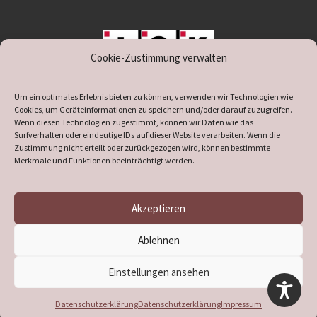
Cookie-Zustimmung verwalten
unterstützt durch IOK
Um ein optimales Erlebnis bieten zu können, verwenden wir Technologien wie
Cookies, um Geräteinformationen zu speichern und/oder darauf zuzugreifen.
Wenn diesen Technologien zugestimmt, können wir Daten wie das
Surfverhalten oder eindeutige IDs auf dieser Website verarbeiten. Wenn die
Zustimmung nicht erteilt oder zurückgezogen wird, können bestimmte
supported by
DÖ
IT
Merkmale und Funktionen beeinträchtigt werden.
Akzeptieren
© 2026
Heimatverein Verl
– Alle Rechte vorbehalten
Ablehnen
Präsentiert von
WP
– Entworfen mit dem
Customizr-Theme
Einstellungen ansehen
Datenschutzerklärung
Datenschutzerklärung
Impressum