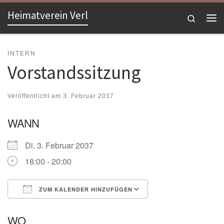
Heimatverein Verl
Zum Inhalt springen
Search
Me
INTERN
Vorstandssitzung
Veröffentlicht am
3. Februar 2037
WANN
Di. 3. Februar 2037
18:00 - 20:00
ZUM KALENDER HINZUFÜGEN
ICS herunterladen
Google Kalender
WO