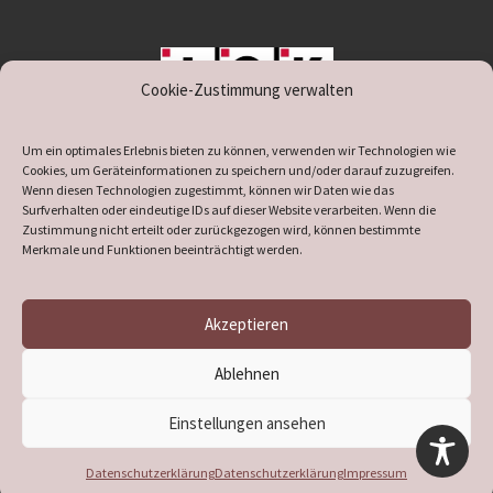
Cookie-Zustimmung verwalten
unterstützt durch IOK
Um ein optimales Erlebnis bieten zu können, verwenden wir Technologien wie
Cookies, um Geräteinformationen zu speichern und/oder darauf zuzugreifen.
Wenn diesen Technologien zugestimmt, können wir Daten wie das
Surfverhalten oder eindeutige IDs auf dieser Website verarbeiten. Wenn die
Zustimmung nicht erteilt oder zurückgezogen wird, können bestimmte
supported by
DÖ
IT
Merkmale und Funktionen beeinträchtigt werden.
Akzeptieren
© 2026
Heimatverein Verl
– Alle Rechte vorbehalten
Ablehnen
Präsentiert von
WP
– Entworfen mit dem
Customizr-Theme
Einstellungen ansehen
Datenschutzerklärung
Datenschutzerklärung
Impressum