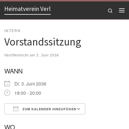
Heimatverein Verl
Zum Inhalt springen
Search
Me
INTERN
Vorstandssitzung
Veröffentlicht am
3. Juni 2036
WANN
Di. 3. Juni 2036
18:00 - 20:00
ZUM KALENDER HINZUFÜGEN
ICS herunterladen
Google Kalender
WO