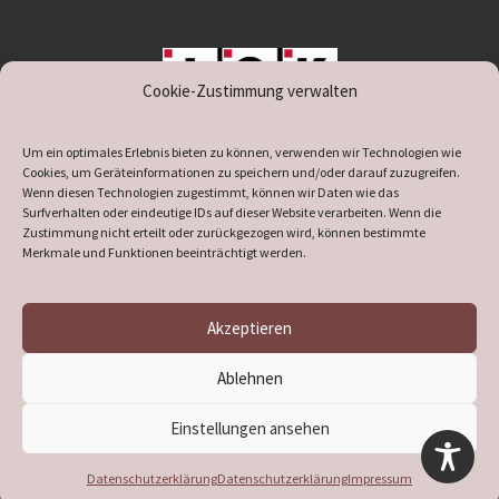
Cookie-Zustimmung verwalten
unterstützt durch IOK
Um ein optimales Erlebnis bieten zu können, verwenden wir Technologien wie
Cookies, um Geräteinformationen zu speichern und/oder darauf zuzugreifen.
Wenn diesen Technologien zugestimmt, können wir Daten wie das
Surfverhalten oder eindeutige IDs auf dieser Website verarbeiten. Wenn die
Zustimmung nicht erteilt oder zurückgezogen wird, können bestimmte
supported by
DÖ
IT
Merkmale und Funktionen beeinträchtigt werden.
Akzeptieren
© 2026
Heimatverein Verl
– Alle Rechte vorbehalten
Ablehnen
Präsentiert von
WP
– Entworfen mit dem
Customizr-Theme
Einstellungen ansehen
Datenschutzerklärung
Datenschutzerklärung
Impressum