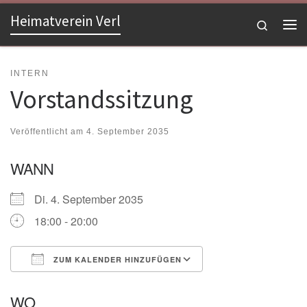
Heimatverein Verl
Zum Inhalt springen
Search
Me
INTERN
Vorstandssitzung
Veröffentlicht am
4. September 2035
WANN
Di. 4. September 2035
18:00 - 20:00
ZUM KALENDER HINZUFÜGEN
ICS herunterladen
Google Kalender
WO