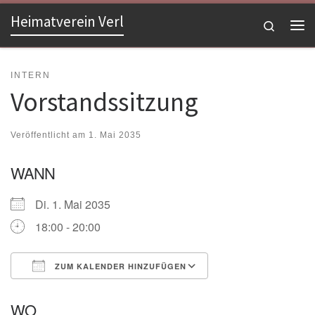
Heimatverein Verl
Zum Inhalt springen
Search
Me
INTERN
Vorstandssitzung
Veröffentlicht am
1. Mai 2035
WANN
Di. 1. Mai 2035
18:00 - 20:00
ZUM KALENDER HINZUFÜGEN
ICS herunterladen
Google Kalender
WO