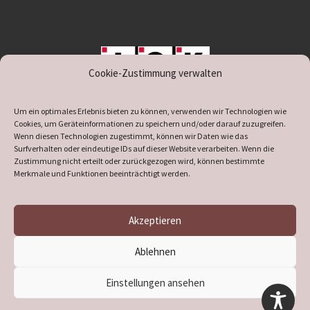
Cookie-Zustimmung verwalten
unterstützt durch IOK
Um ein optimales Erlebnis bieten zu können, verwenden wir Technologien wie
Cookies, um Geräteinformationen zu speichern und/oder darauf zuzugreifen.
Wenn diesen Technologien zugestimmt, können wir Daten wie das
Surfverhalten oder eindeutige IDs auf dieser Website verarbeiten. Wenn die
Zustimmung nicht erteilt oder zurückgezogen wird, können bestimmte
supported by
DÖ
IT
Merkmale und Funktionen beeinträchtigt werden.
Akzeptieren
© 2026
Heimatverein Verl
– Alle Rechte vorbehalten
Ablehnen
Präsentiert von
WP
– Entworfen mit dem
Customizr-Theme
Einstellungen ansehen