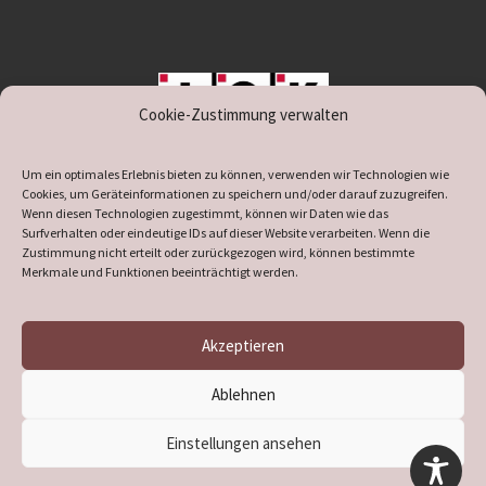
Cookie-Zustimmung verwalten
unterstützt durch IOK
Um ein optimales Erlebnis bieten zu können, verwenden wir Technologien wie
Cookies, um Geräteinformationen zu speichern und/oder darauf zuzugreifen.
Wenn diesen Technologien zugestimmt, können wir Daten wie das
Surfverhalten oder eindeutige IDs auf dieser Website verarbeiten. Wenn die
Zustimmung nicht erteilt oder zurückgezogen wird, können bestimmte
supported by
DÖ
IT
Merkmale und Funktionen beeinträchtigt werden.
Akzeptieren
© 2026
Heimatverein Verl
– Alle Rechte vorbehalten
Ablehnen
Präsentiert von
WP
– Entworfen mit dem
Customizr-Theme
Einstellungen ansehen