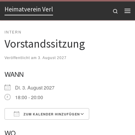
Heimatverein Verl
Zum Inhalt springen
Search
Me
INTERN
Vorstandssitzung
Veröffentlicht am
3. August 2027
WANN
Di. 3. August 2027
18:00 - 20:00
ZUM KALENDER HINZUFÜGEN
ICS herunterladen
Google Kalender
WO