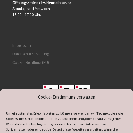
Öffnungszeiten des Heimathauses:
Sonntag und Mittwoch
15:00 - 17:30 Uhr.
Impressum
Datenschutzerklärung
Cookie-Richtlinie (EU)
Cookie-Zustimmung verwalten
unterstützt durch IOK
Um ein optimales Erlebnis bieten zu können, verwenden wir Technologien wie
Cookies, um Geräteinformationen zu speichern und/oder darauf zuzugreifen.
Wenn diesen Technologien zugestimmt, können wir Daten wie das
Surfverhalten oder eindeutige IDs auf dieser Website verarbeiten. Wenn die