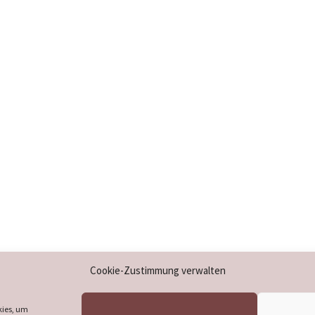
Impressum
Cookie-Zustimmung verwalten
Datenschutzerklärung
Cookie-Richtlinie (EU)
kies, um