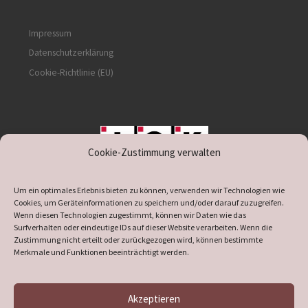
Impressum
Datenschutzerklärung
Cookie-Richtlinie (EU)
Cookie-Zustimmung verwalten
unterstützt durch IOK
Um ein optimales Erlebnis bieten zu können, verwenden wir Technologien wie
Cookies, um Geräteinformationen zu speichern und/oder darauf zuzugreifen.
Wenn diesen Technologien zugestimmt, können wir Daten wie das
Surfverhalten oder eindeutige IDs auf dieser Website verarbeiten. Wenn die
Zustimmung nicht erteilt oder zurückgezogen wird, können bestimmte
supported by
DÖ
IT
Merkmale und Funktionen beeinträchtigt werden.
Akzeptieren