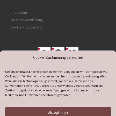
Impressum
Datenschutzerklärung
Cookie-Richtlinie (EU)
Cookie-Zustimmung verwalten
unterstützt durch IOK
Um ein optimales Erlebnis bieten zu können, verwenden wir Technologien wie
Cookies, um Geräteinformationen zu speichern und/oder darauf zuzugreifen.
Wenn diesen Technologien zugestimmt, können wir Daten wie das
Surfverhalten oder eindeutige IDs auf dieser Website verarbeiten. Wenn die
Zustimmung nicht erteilt oder zurückgezogen wird, können bestimmte
supported by
DÖ
IT
Merkmale und Funktionen beeinträchtigt werden.
Akzeptieren