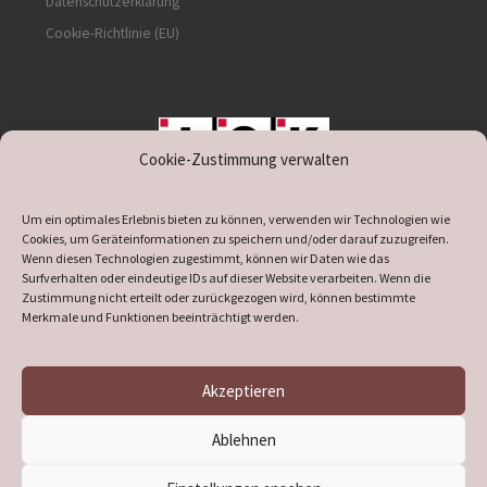
Datenschutzerklärung
Cookie-Richtlinie (EU)
Cookie-Zustimmung verwalten
unterstützt durch IOK
Um ein optimales Erlebnis bieten zu können, verwenden wir Technologien wie
Cookies, um Geräteinformationen zu speichern und/oder darauf zuzugreifen.
Wenn diesen Technologien zugestimmt, können wir Daten wie das
Surfverhalten oder eindeutige IDs auf dieser Website verarbeiten. Wenn die
Zustimmung nicht erteilt oder zurückgezogen wird, können bestimmte
supported by
DÖ
IT
Merkmale und Funktionen beeinträchtigt werden.
Akzeptieren
© 2026
Heimatverein Verl
– Alle Rechte vorbehalten
Ablehnen
Präsentiert von
WP
– Entworfen mit dem
Customizr-Theme