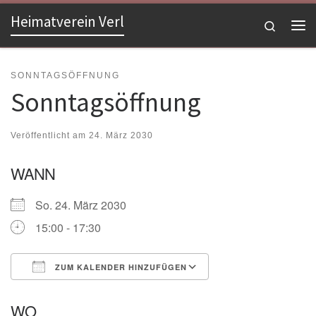
Heimatverein Verl
Zum Inhalt springen
Search
Me
SONNTAGSÖFFNUNG
Sonntagsöffnung
Veröffentlicht am
24. März 2030
WANN
So. 24. März 2030
15:00 - 17:30
ZUM KALENDER HINZUFÜGEN
ICS herunterladen
Google Kalender
WO