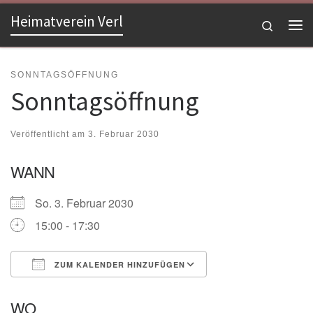
Heimatverein Verl
Zum Inhalt springen
Search
Me
SONNTAGSÖFFNUNG
Sonntagsöffnung
Veröffentlicht am
3. Februar 2030
WANN
So. 3. Februar 2030
15:00 - 17:30
ZUM KALENDER HINZUFÜGEN
ICS herunterladen
Google Kalender
WO