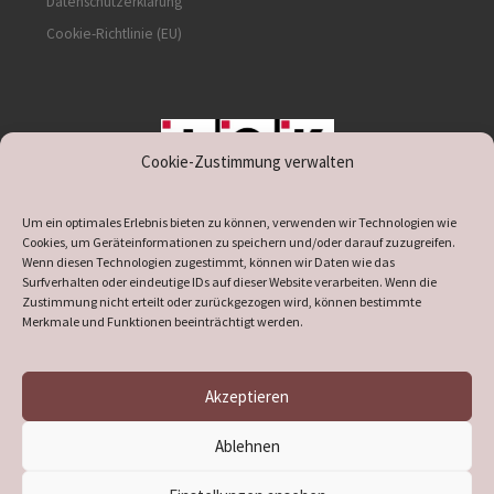
Datenschutzerklärung
Cookie-Richtlinie (EU)
Cookie-Zustimmung verwalten
unterstützt durch IOK
Um ein optimales Erlebnis bieten zu können, verwenden wir Technologien wie
Cookies, um Geräteinformationen zu speichern und/oder darauf zuzugreifen.
Wenn diesen Technologien zugestimmt, können wir Daten wie das
Surfverhalten oder eindeutige IDs auf dieser Website verarbeiten. Wenn die
Zustimmung nicht erteilt oder zurückgezogen wird, können bestimmte
supported by
DÖ
IT
Merkmale und Funktionen beeinträchtigt werden.
Akzeptieren
© 2026
Heimatverein Verl
– Alle Rechte vorbehalten
Ablehnen
Präsentiert von
WP
– Entworfen mit dem
Customizr-Theme