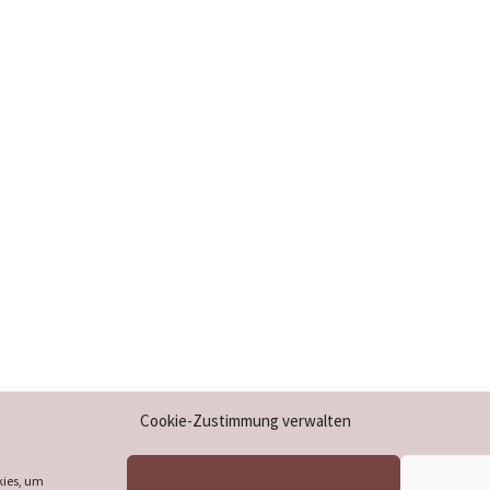
Impressum
Cookie-Zustimmung verwalten
Datenschutzerklärung
Cookie-Richtlinie (EU)
kies, um