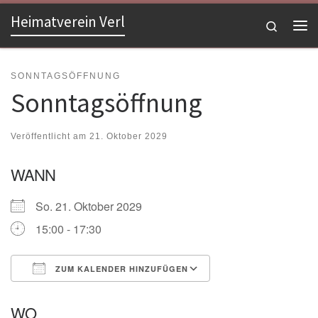
Heimatverein Verl
Zum Inhalt springen
Search
Me
SONNTAGSÖFFNUNG
Sonntagsöffnung
Veröffentlicht am
21. Oktober 2029
WANN
So. 21. Oktober 2029
15:00 - 17:30
ZUM KALENDER HINZUFÜGEN
ICS herunterladen
Google Kalender
WO