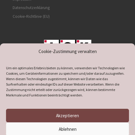
Datenschutzerklärung
Cookie-Richtlinie (EU)
Cookie-Zustimmung verwalten
unterstützt durch IOK
Um ein optimales Erlebnis bieten zu können, verwenden wir Technologien wie
Cookies, um Geräteinformationen zu speichern und/oder darauf zuzugreifen.
Wenn diesen Technologien zugestimmt, können wir Daten wie das
Surfverhalten oder eindeutige IDs auf dieser Website verarbeiten. Wenn die
Zustimmung nicht erteilt oder zurückgezogen wird, können bestimmte
supported by
DÖ
IT
Merkmale und Funktionen beeinträchtigt werden.
Akzeptieren
© 2026
Heimatverein Verl
– Alle Rechte vorbehalten
Ablehnen