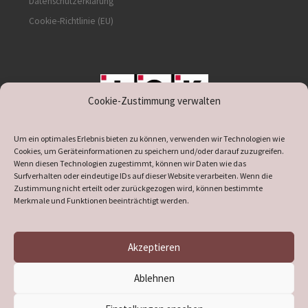
Datenschutzerklärung
Cookie-Richtlinie (EU)
Cookie-Zustimmung verwalten
unterstützt durch IOK
Um ein optimales Erlebnis bieten zu können, verwenden wir Technologien wie
Cookies, um Geräteinformationen zu speichern und/oder darauf zuzugreifen.
Wenn diesen Technologien zugestimmt, können wir Daten wie das
Surfverhalten oder eindeutige IDs auf dieser Website verarbeiten. Wenn die
Zustimmung nicht erteilt oder zurückgezogen wird, können bestimmte
supported by
DÖ
IT
Merkmale und Funktionen beeinträchtigt werden.
Akzeptieren
© 2026
Heimatverein Verl
– Alle Rechte vorbehalten
Ablehnen
Präsentiert von
WP
– Entworfen mit dem
Customizr-Theme