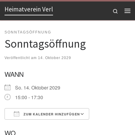
Heimatverein Verl
Zum Inhalt springen
Search
Me
SONNTAGSÖFFNUNG
Sonntagsöffnung
Veröffentlicht am
14. Oktober 2029
WANN
So. 14. Oktober 2029
15:00 - 17:30
ZUM KALENDER HINZUFÜGEN
ICS herunterladen
Google Kalender
WO