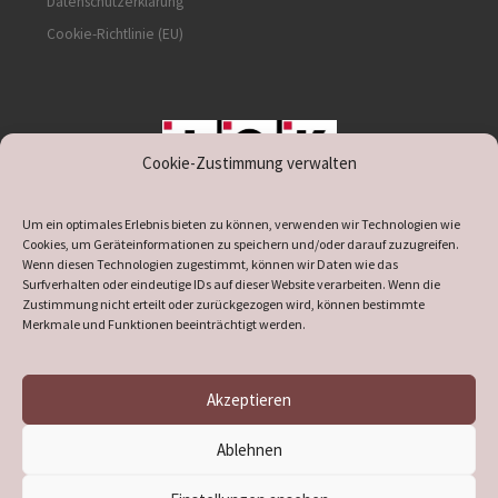
Datenschutzerklärung
Cookie-Richtlinie (EU)
Cookie-Zustimmung verwalten
unterstützt durch IOK
Um ein optimales Erlebnis bieten zu können, verwenden wir Technologien wie
Cookies, um Geräteinformationen zu speichern und/oder darauf zuzugreifen.
Wenn diesen Technologien zugestimmt, können wir Daten wie das
Surfverhalten oder eindeutige IDs auf dieser Website verarbeiten. Wenn die
Zustimmung nicht erteilt oder zurückgezogen wird, können bestimmte
supported by
DÖ
IT
Merkmale und Funktionen beeinträchtigt werden.
Akzeptieren
© 2026
Heimatverein Verl
– Alle Rechte vorbehalten
Ablehnen
Präsentiert von
WP
– Entworfen mit dem
Customizr-Theme