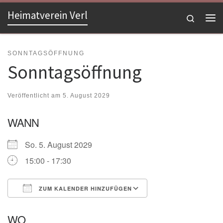
Heimatverein Verl
Zum Inhalt springen
Search
Me
SONNTAGSÖFFNUNG
Sonntagsöffnung
Veröffentlicht am
5. August 2029
WANN
So. 5. August 2029
15:00 - 17:30
ZUM KALENDER HINZUFÜGEN
ICS herunterladen
Google Kalender
WO