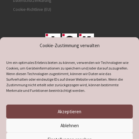
Datenschutzerklärung
Cookie-Richtlinie (EU)
Cookie-Zustimmung verwalten
unterstützt durch IOK
Um ein optimales Erlebnis bieten zu können, verwenden wir Technologien wie
Cookies, um Geräteinformationen zu speichern und/oder darauf zuzugreifen.
Wenn diesen Technologien zugestimmt, können wir Daten wie das
Surfverhalten oder eindeutige IDs auf dieser Website verarbeiten. Wenn die
Zustimmung nicht erteilt oder zurückgezogen wird, können bestimmte
supported by
DÖ
IT
Merkmale und Funktionen beeinträchtigt werden.
Akzeptieren
© 2026
Heimatverein Verl
– Alle Rechte vorbehalten
Ablehnen
Präsentiert von
WP
– Entworfen mit dem
Customizr-Theme