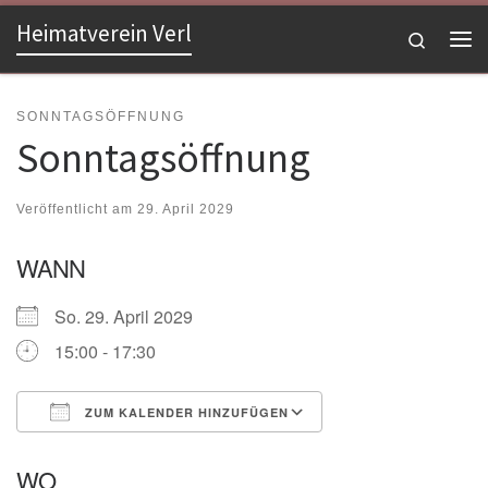
Heimatverein Verl
Zum Inhalt springen
Search
Me
SONNTAGSÖFFNUNG
Sonntagsöffnung
Veröffentlicht am
29. April 2029
WANN
So. 29. April 2029
15:00 - 17:30
ZUM KALENDER HINZUFÜGEN
ICS herunterladen
Google Kalender
WO