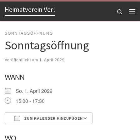
Heimatverein Verl
Zum Inhalt springen
Search
Me
SONNTAGSÖFFNUNG
Sonntagsöffnung
Veröffentlicht am
1. April 2029
WANN
So. 1. April 2029
15:00 - 17:30
ZUM KALENDER HINZUFÜGEN
ICS herunterladen
Google Kalender
WO