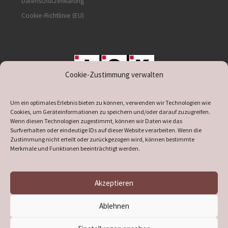
Datenschutzerklärung
Cookie-Richtlinie (EU)
Cookie-Zustimmung verwalten
unterstützt durch IOK
Um ein optimales Erlebnis bieten zu können, verwenden wir Technologien wie
Cookies, um Geräteinformationen zu speichern und/oder darauf zuzugreifen.
Wenn diesen Technologien zugestimmt, können wir Daten wie das
Surfverhalten oder eindeutige IDs auf dieser Website verarbeiten. Wenn die
Zustimmung nicht erteilt oder zurückgezogen wird, können bestimmte
supported by
DÖ
IT
Merkmale und Funktionen beeinträchtigt werden.
Akzeptieren
© 2026
Heimatverein Verl
– Alle Rechte vorbehalten
Ablehnen
Präsentiert von
WP
– Entworfen mit dem
Customizr-Theme