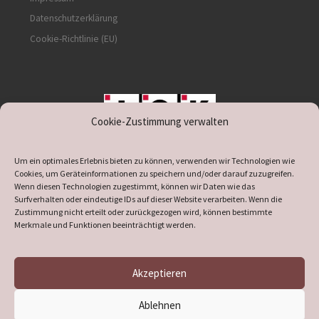
Datenschutzerklärung
Cookie-Richtlinie (EU)
Cookie-Zustimmung verwalten
unterstützt durch IOK
Um ein optimales Erlebnis bieten zu können, verwenden wir Technologien wie
Cookies, um Geräteinformationen zu speichern und/oder darauf zuzugreifen.
Wenn diesen Technologien zugestimmt, können wir Daten wie das
Surfverhalten oder eindeutige IDs auf dieser Website verarbeiten. Wenn die
Zustimmung nicht erteilt oder zurückgezogen wird, können bestimmte
supported by
DÖ
IT
Merkmale und Funktionen beeinträchtigt werden.
Akzeptieren
© 2026
Heimatverein Verl
– Alle Rechte vorbehalten
Ablehnen