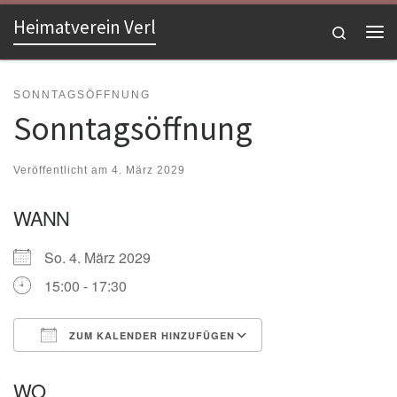
Heimatverein Verl
Zum Inhalt springen
Search
Me
SONNTAGSÖFFNUNG
Sonntagsöffnung
Veröffentlicht am
4. März 2029
WANN
So. 4. März 2029
15:00 - 17:30
ZUM KALENDER HINZUFÜGEN
ICS herunterladen
Google Kalender
WO