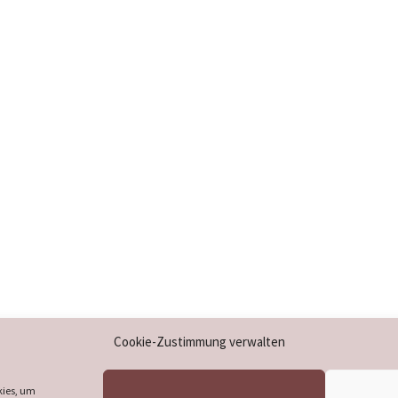
Impressum
Cookie-Zustimmung verwalten
Datenschutzerklärung
Cookie-Richtlinie (EU)
kies, um