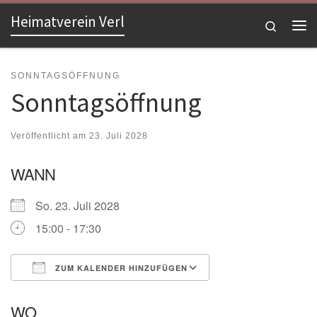
Heimatverein Verl
Zum Inhalt springen
Search
Me
SONNTAGSÖFFNUNG
Sonntagsöffnung
Veröffentlicht am
23. Juli 2028
WANN
So. 23. Juli 2028
15:00 - 17:30
ZUM KALENDER HINZUFÜGEN
ICS herunterladen
Google Kalender
WO