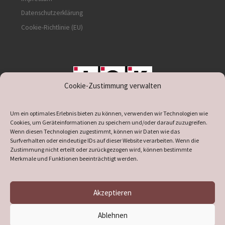
Datenschutzerklärung
Cookie-Richtlinie (EU)
Cookie-Zustimmung verwalten
unterstützt durch IOK
Um ein optimales Erlebnis bieten zu können, verwenden wir Technologien wie
Cookies, um Geräteinformationen zu speichern und/oder darauf zuzugreifen.
Wenn diesen Technologien zugestimmt, können wir Daten wie das
Surfverhalten oder eindeutige IDs auf dieser Website verarbeiten. Wenn die
Zustimmung nicht erteilt oder zurückgezogen wird, können bestimmte
supported by
DÖ
IT
Merkmale und Funktionen beeinträchtigt werden.
Akzeptieren
© 2026
Heimatverein Verl
– Alle Rechte vorbehalten
Ablehnen