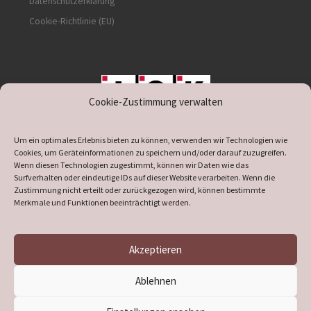
Datenschutzerklärung
Cookie-Richtlinie (EU)
Cookie-Zustimmung verwalten
unterstützt durch IOK
Um ein optimales Erlebnis bieten zu können, verwenden wir Technologien wie
Cookies, um Geräteinformationen zu speichern und/oder darauf zuzugreifen.
Wenn diesen Technologien zugestimmt, können wir Daten wie das
Surfverhalten oder eindeutige IDs auf dieser Website verarbeiten. Wenn die
Zustimmung nicht erteilt oder zurückgezogen wird, können bestimmte
supported by
DÖ
IT
Merkmale und Funktionen beeinträchtigt werden.
Akzeptieren
© 2026
Heimatverein Verl
– Alle Rechte vorbehalten
Ablehnen
Präsentiert von
WP
– Entworfen mit dem
Customizr-Theme