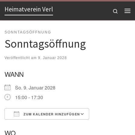
Heimatverein Verl
Zum Inhalt springen
Search
Me
SONNTAGSÖFFNUNG
Sonntagsöffnung
Veröffentlicht am
9. Januar 2028
WANN
So. 9. Januar 2028
15:00 - 17:30
ZUM KALENDER HINZUFÜGEN
ICS herunterladen
Google Kalender
WO