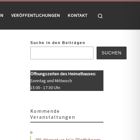
Search
EN
VERÖFFENTLICHUNGEN
KONTAKT
Suche in den Beiträgen
SUCHEN
Öffnungszeiten des Heimathauses:
Sonntag und Mittwoch
15:00 - 17:30 Uhr.
Kommende
Veranstaltungen
Office 365
Outlook Live
Wi driepet us to’n Plattköaern