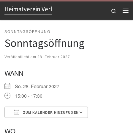
Heimatverein Verl
Zum Inhalt springen
Search
Me
SONNTAGSÖFFNUNG
Sonntagsöffnung
Veröffentlicht am
28. Februar 2027
WANN
So. 28. Februar 2027
15:00 - 17:30
ZUM KALENDER HINZUFÜGEN
ICS herunterladen
Google Kalender
WO