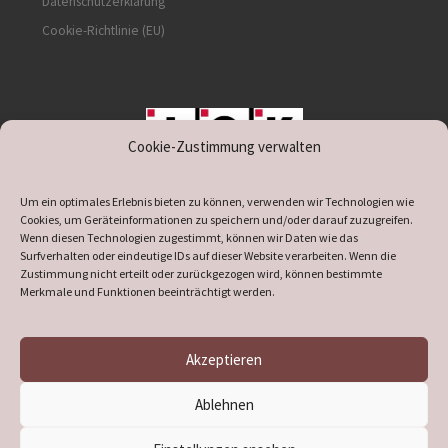
Datenschutzerklärung
Cookie-Richtlinie (EU)
Cookie-Zustimmung verwalten
unterstützt durch IOK
Um ein optimales Erlebnis bieten zu können, verwenden wir Technologien wie
Cookies, um Geräteinformationen zu speichern und/oder darauf zuzugreifen.
Wenn diesen Technologien zugestimmt, können wir Daten wie das
Surfverhalten oder eindeutige IDs auf dieser Website verarbeiten. Wenn die
Zustimmung nicht erteilt oder zurückgezogen wird, können bestimmte
supported by
DÖ
IT
Merkmale und Funktionen beeinträchtigt werden.
Akzeptieren
© 2026
Heimatverein Verl
– Alle Rechte vorbehalten
Ablehnen
Präsentiert von
WP
– Entworfen mit dem
Customizr-Theme