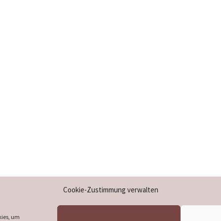
Impressum
Cookie-Zustimmung verwalten
Datenschutzerklärung
Cookie-Richtlinie (EU)
kies, um