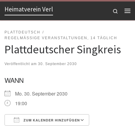
Heimatverein Verl
Zum Inhalt springen
Search
Me
PLATTDEUTSCH
REGELMÄSSIGE VERANSTALTUNGEN, 14 TÄGLICH
Plattdeutscher Singkreis
Veröffentlicht am
30. September 2030
WANN
Mo. 30. September 2030
19:00
ZUM KALENDER HINZUFÜGEN
ICS herunterladen
Google Kalender