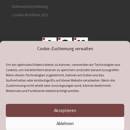
Datenschutzerklärung
Cookie-Richtlinie (EU)
Cookie-Zustimmung verwalten
unterstützt durch IOK
Um ein optimales Erlebnis bieten zu können, verwenden wir Technologien wie
Cookies, um Geräteinformationen zu speichern und/oder darauf zuzugreifen.
Wenn diesen Technologien zugestimmt, können wir Daten wie das
Surfverhalten oder eindeutige IDs auf dieser Website verarbeiten. Wenn die
Zustimmung nicht erteilt oder zurückgezogen wird, können bestimmte
supported by
DÖ
IT
Merkmale und Funktionen beeinträchtigt werden.
Akzeptieren
© 2026
Heimatverein Verl
– Alle Rechte vorbehalten
Ablehnen