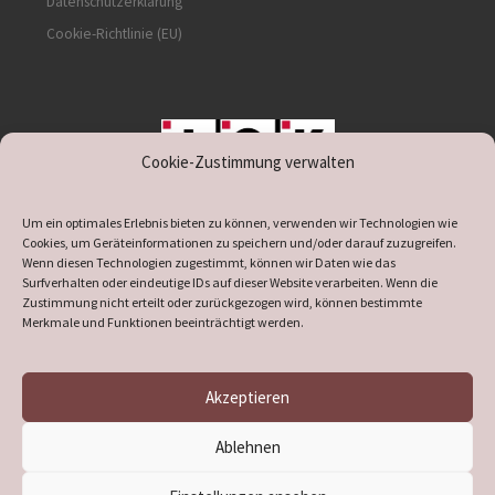
Datenschutzerklärung
Cookie-Richtlinie (EU)
Cookie-Zustimmung verwalten
unterstützt durch IOK
Um ein optimales Erlebnis bieten zu können, verwenden wir Technologien wie
Cookies, um Geräteinformationen zu speichern und/oder darauf zuzugreifen.
Wenn diesen Technologien zugestimmt, können wir Daten wie das
Surfverhalten oder eindeutige IDs auf dieser Website verarbeiten. Wenn die
Zustimmung nicht erteilt oder zurückgezogen wird, können bestimmte
supported by
DÖ
IT
Merkmale und Funktionen beeinträchtigt werden.
Akzeptieren
© 2026
Heimatverein Verl
– Alle Rechte vorbehalten
Ablehnen
Präsentiert von
WP
– Entworfen mit dem
Customizr-Theme