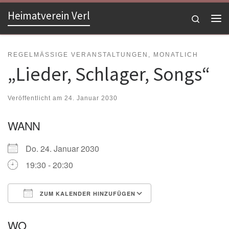
Heimatverein Verl
Zum Inhalt springen
Search
Me
REGELMÄSSIGE VERANSTALTUNGEN, MONATLICH
„Lieder, Schlager, Songs“
Veröffentlicht am
24. Januar 2030
WANN
Do. 24. Januar 2030
19:30 - 20:30
ZUM KALENDER HINZUFÜGEN
ICS herunterladen
Google Kalender
WO