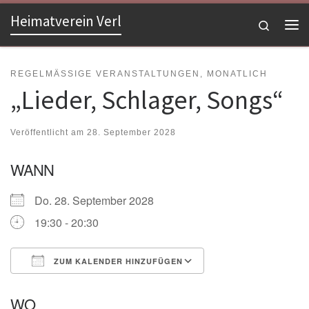
Heimatverein Verl
Zum Inhalt springen
Search
Me
REGELMÄSSIGE VERANSTALTUNGEN, MONATLICH
„Lieder, Schlager, Songs“
Veröffentlicht am
28. September 2028
WANN
Do. 28. September 2028
19:30 - 20:30
ZUM KALENDER HINZUFÜGEN
ICS herunterladen
Google Kalender
WO