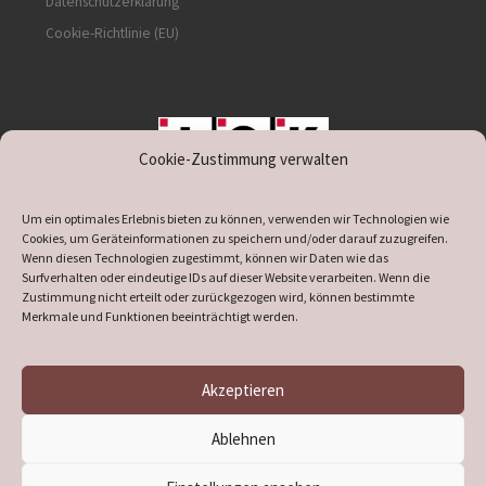
Datenschutzerklärung
Cookie-Richtlinie (EU)
Cookie-Zustimmung verwalten
unterstützt durch IOK
Um ein optimales Erlebnis bieten zu können, verwenden wir Technologien wie
Cookies, um Geräteinformationen zu speichern und/oder darauf zuzugreifen.
Wenn diesen Technologien zugestimmt, können wir Daten wie das
Surfverhalten oder eindeutige IDs auf dieser Website verarbeiten. Wenn die
Zustimmung nicht erteilt oder zurückgezogen wird, können bestimmte
supported by
DÖ
IT
Merkmale und Funktionen beeinträchtigt werden.
Akzeptieren
© 2026
Heimatverein Verl
– Alle Rechte vorbehalten
Ablehnen
Präsentiert von
WP
– Entworfen mit dem
Customizr-Theme