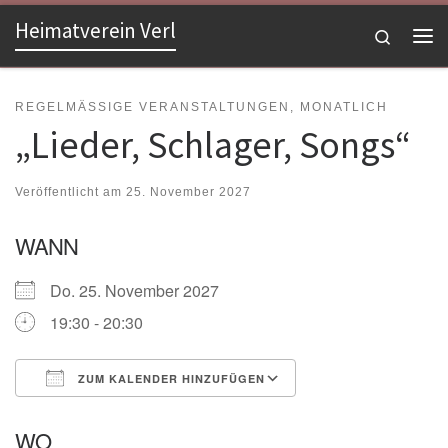
Heimatverein Verl
Zum Inhalt springen
Search
Me
REGELMÄSSIGE VERANSTALTUNGEN, MONATLICH
„Lieder, Schlager, Songs“
Veröffentlicht am
25. November 2027
WANN
Do. 25. November 2027
19:30 - 20:30
ZUM KALENDER HINZUFÜGEN
ICS herunterladen
Google Kalender
WO