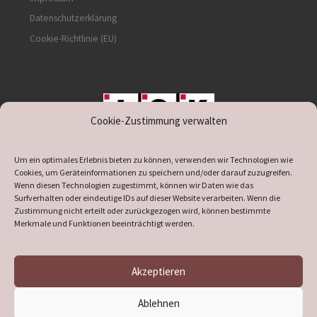
Datenschutzerklärung
Cookie-Richtlinie (EU)
Cookie-Zustimmung verwalten
unterstützt durch IOK
Um ein optimales Erlebnis bieten zu können, verwenden wir Technologien wie
Cookies, um Geräteinformationen zu speichern und/oder darauf zuzugreifen.
Wenn diesen Technologien zugestimmt, können wir Daten wie das
Surfverhalten oder eindeutige IDs auf dieser Website verarbeiten. Wenn die
Zustimmung nicht erteilt oder zurückgezogen wird, können bestimmte
supported by
DÖ
IT
Merkmale und Funktionen beeinträchtigt werden.
Akzeptieren
© 2026
Heimatverein Verl
– Alle Rechte vorbehalten
Ablehnen