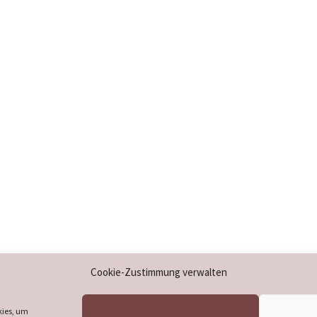
Impressum
Cookie-Zustimmung verwalten
Datenschutzerklärung
Cookie-Richtlinie (EU)
kies, um