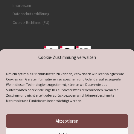
Impressum
Datenschutzerklärung
Cookie-Richtlinie (EU)
Cookie-Zustimmung verwalten
unterstützt durch IOK
Um ein optimales Erlebnis bieten zu können, verwenden wir Technologien wie
Cookies, um Geräteinformationen zu speichern und/oder darauf zuzugreifen.
Wenn diesen Technologien zugestimmt, können wir Daten wie das
Surfverhalten oder eindeutige IDs auf dieser Website verarbeiten. Wenn die
Zustimmung nicht erteilt oder zurückgezogen wird, können bestimmte
supported by
DÖ
IT
Merkmale und Funktionen beeinträchtigt werden.
Akzeptieren
© 2026
Heimatverein Verl
– Alle Rechte vorbehalten