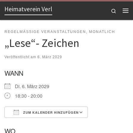
Heimatverein Verl
Zum Inhalt springen
Search
Me
REGELMÄSSIGE VERANSTALTUNGEN, MONATLICH
„Lese“- Zeichen
Veröffentlicht am
6. März 2029
WANN
Di. 6. März 2029
18:30 - 20:00
ZUM KALENDER HINZUFÜGEN
ICS herunterladen
Google Kalender
WO