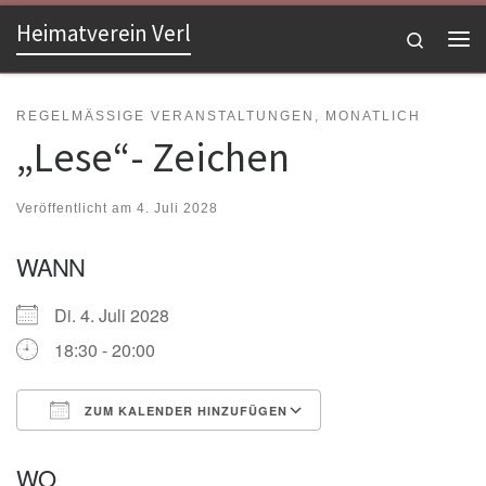
Heimatverein Verl
Zum Inhalt springen
Search
Me
REGELMÄSSIGE VERANSTALTUNGEN, MONATLICH
„Lese“- Zeichen
Veröffentlicht am
4. Juli 2028
WANN
Di. 4. Juli 2028
18:30 - 20:00
ZUM KALENDER HINZUFÜGEN
ICS herunterladen
Google Kalender
WO