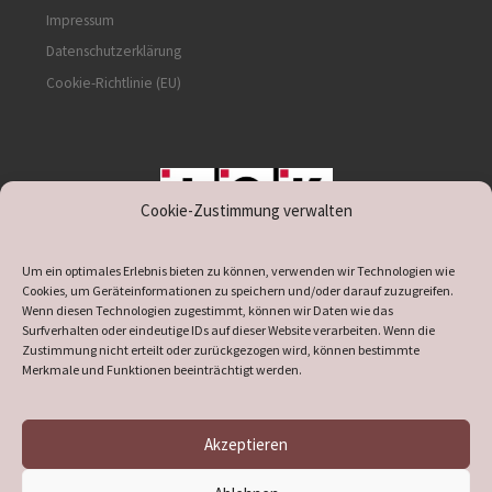
Impressum
Datenschutzerklärung
Cookie-Richtlinie (EU)
Cookie-Zustimmung verwalten
unterstützt durch IOK
Um ein optimales Erlebnis bieten zu können, verwenden wir Technologien wie
Cookies, um Geräteinformationen zu speichern und/oder darauf zuzugreifen.
Wenn diesen Technologien zugestimmt, können wir Daten wie das
Surfverhalten oder eindeutige IDs auf dieser Website verarbeiten. Wenn die
Zustimmung nicht erteilt oder zurückgezogen wird, können bestimmte
supported by
DÖ
IT
Merkmale und Funktionen beeinträchtigt werden.
Akzeptieren
© 2026
Heimatverein Verl
– Alle Rechte vorbehalten