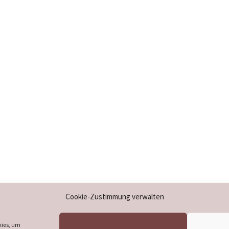
Impressum
Cookie-Zustimmung verwalten
Datenschutzerklärung
Cookie-Richtlinie (EU)
kies, um