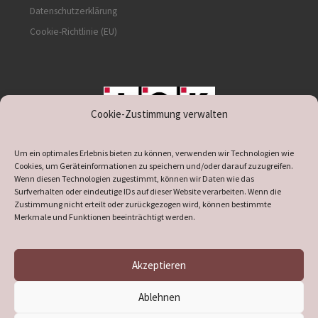
Datenschutzerklärung
Cookie-Richtlinie (EU)
Cookie-Zustimmung verwalten
unterstützt durch IOK
Um ein optimales Erlebnis bieten zu können, verwenden wir Technologien wie
Cookies, um Geräteinformationen zu speichern und/oder darauf zuzugreifen.
Wenn diesen Technologien zugestimmt, können wir Daten wie das
Surfverhalten oder eindeutige IDs auf dieser Website verarbeiten. Wenn die
Zustimmung nicht erteilt oder zurückgezogen wird, können bestimmte
supported by
DÖ
IT
Merkmale und Funktionen beeinträchtigt werden.
Akzeptieren
© 2026
Heimatverein Verl
– Alle Rechte vorbehalten
Ablehnen
Präsentiert von
WP
– Entworfen mit dem
Customizr-Theme