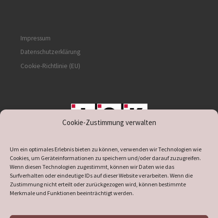
Impressum
Datenschutzerklärung
Cookie-Richtlinie (EU)
Cookie-Zustimmung verwalten
unterstützt durch IOK
Um ein optimales Erlebnis bieten zu können, verwenden wir Technologien wie
Cookies, um Geräteinformationen zu speichern und/oder darauf zuzugreifen.
Wenn diesen Technologien zugestimmt, können wir Daten wie das
Surfverhalten oder eindeutige IDs auf dieser Website verarbeiten. Wenn die
Zustimmung nicht erteilt oder zurückgezogen wird, können bestimmte
supported by
DÖ
IT
Merkmale und Funktionen beeinträchtigt werden.