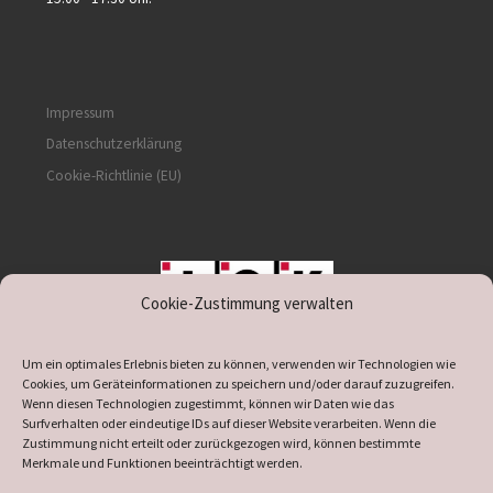
Impressum
Datenschutzerklärung
Cookie-Richtlinie (EU)
Cookie-Zustimmung verwalten
unterstützt durch IOK
Um ein optimales Erlebnis bieten zu können, verwenden wir Technologien wie
Cookies, um Geräteinformationen zu speichern und/oder darauf zuzugreifen.
Wenn diesen Technologien zugestimmt, können wir Daten wie das
Surfverhalten oder eindeutige IDs auf dieser Website verarbeiten. Wenn die
Zustimmung nicht erteilt oder zurückgezogen wird, können bestimmte
supported by
DÖ
IT
Merkmale und Funktionen beeinträchtigt werden.