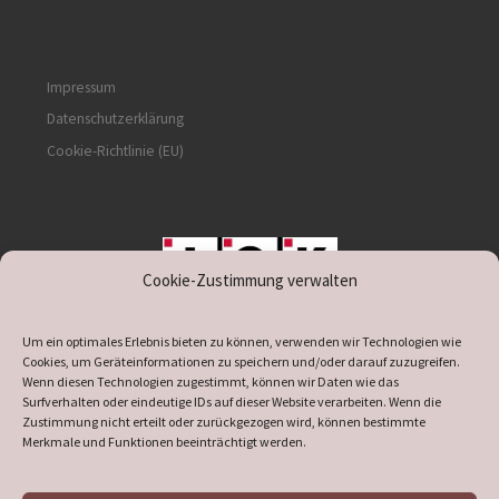
Impressum
Datenschutzerklärung
Cookie-Richtlinie (EU)
Cookie-Zustimmung verwalten
unterstützt durch IOK
Um ein optimales Erlebnis bieten zu können, verwenden wir Technologien wie
Cookies, um Geräteinformationen zu speichern und/oder darauf zuzugreifen.
Wenn diesen Technologien zugestimmt, können wir Daten wie das
Surfverhalten oder eindeutige IDs auf dieser Website verarbeiten. Wenn die
Zustimmung nicht erteilt oder zurückgezogen wird, können bestimmte
supported by
DÖ
IT
Merkmale und Funktionen beeinträchtigt werden.