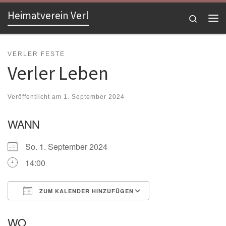
Heimatverein Verl
Zum Inhalt springen
Search
Me
VERLER FESTE
Verler Leben
Veröffentlicht am
1. September 2024
WANN
So. 1. September 2024
14:00
ZUM KALENDER HINZUFÜGEN
ICS herunterladen
Google Kalender
WO