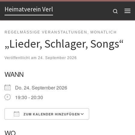
Heimatverein Verl
Zum Inhalt springen
Search
Me
REGELMÄSSIGE VERANSTALTUNGEN, MONATLICH
„Lieder, Schlager, Songs“
Veröffentlicht am
24. September 2026
WANN
Do. 24. September 2026
19:30 - 20:30
ZUM KALENDER HINZUFÜGEN
ICS herunterladen
Google Kalender
WO