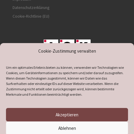
Datenschutzerklärung
Cookie-Richtlinie (EU)
Cookie-Zustimmung verwalten
unterstützt durch IOK
Um ein optimales Erlebnis bieten zu können, verwenden wir Technologien wie
Cookies, um Geräteinformationen zu speichern und/oder darauf zuzugreifen.
Wenn diesen Technologien zugestimmt, können wir Daten wie das
Surfverhalten oder eindeutige IDs auf dieser Website verarbeiten. Wenn die
Zustimmung nicht erteilt oder zurückgezogen wird, können bestimmte
supported by
DÖ
IT
Merkmale und Funktionen beeinträchtigt werden.
Akzeptieren
© 2026
Heimatverein Verl
– Alle Rechte vorbehalten
Ablehnen