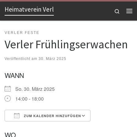
Heimatverein Verl
Zum Inhalt springen
Search
Me
VERLER FESTE
Verler Frühlingserwachen
Veröffentlicht am
30. März 2025
WANN
So. 30. März 2025
14:00 - 18:00
ZUM KALENDER HINZUFÜGEN
ICS herunterladen
Google Kalender
WO