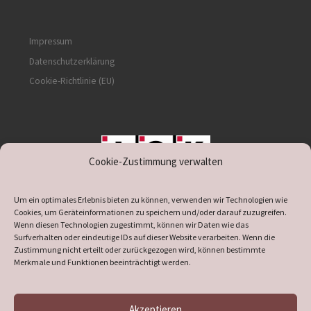
Impressum
Datenschutzerklärung
Cookie-Richtlinie (EU)
Cookie-Zustimmung verwalten
unterstützt durch IOK
Um ein optimales Erlebnis bieten zu können, verwenden wir Technologien wie
Cookies, um Geräteinformationen zu speichern und/oder darauf zuzugreifen.
Wenn diesen Technologien zugestimmt, können wir Daten wie das
Surfverhalten oder eindeutige IDs auf dieser Website verarbeiten. Wenn die
Zustimmung nicht erteilt oder zurückgezogen wird, können bestimmte
supported by
DÖ
IT
Merkmale und Funktionen beeinträchtigt werden.
Akzeptieren