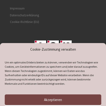
Impressum
Datenschutzerklärung
Cookie-Richtlinie (EU)
Cookie-Zustimmung verwalten
unterstützt durch IOK
Um ein optimales Erlebnis bieten zu können, verwenden wir Technologien wie
Cookies, um Geräteinformationen zu speichern und/oder darauf zuzugreifen.
Wenn diesen Technologien zugestimmt, können wir Daten wie das
Surfverhalten oder eindeutige IDs auf dieser Website verarbeiten. Wenn die
Zustimmung nicht erteilt oder zurückgezogen wird, können bestimmte
supported by
DÖ
IT
Merkmale und Funktionen beeinträchtigt werden.
Akzeptieren