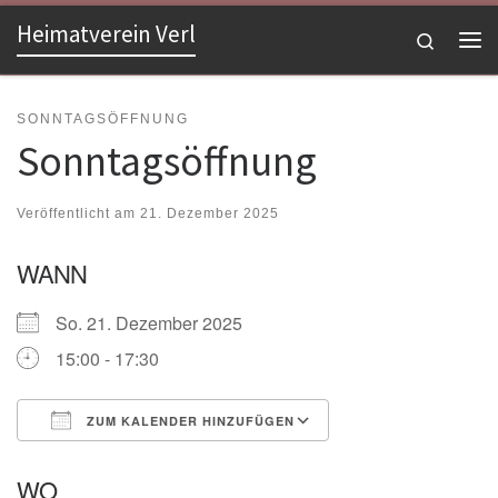
Heimatverein Verl
Zum Inhalt springen
Search
Me
SONNTAGSÖFFNUNG
Sonntagsöffnung
Veröffentlicht am
21. Dezember 2025
WANN
So. 21. Dezember 2025
15:00 - 17:30
ZUM KALENDER HINZUFÜGEN
ICS herunterladen
Google Kalender
WO