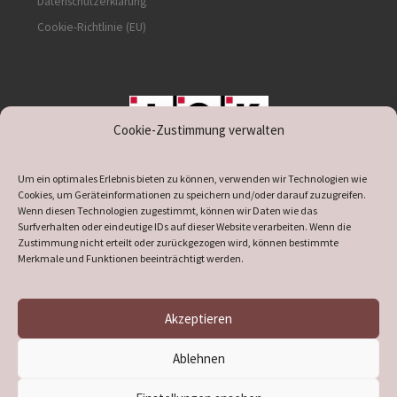
Datenschutzerklärung
Cookie-Richtlinie (EU)
Cookie-Zustimmung verwalten
unterstützt durch IOK
Um ein optimales Erlebnis bieten zu können, verwenden wir Technologien wie
Cookies, um Geräteinformationen zu speichern und/oder darauf zuzugreifen.
Wenn diesen Technologien zugestimmt, können wir Daten wie das
Surfverhalten oder eindeutige IDs auf dieser Website verarbeiten. Wenn die
Zustimmung nicht erteilt oder zurückgezogen wird, können bestimmte
supported by
DÖ
IT
Merkmale und Funktionen beeinträchtigt werden.
Akzeptieren
© 2026
Heimatverein Verl
– Alle Rechte vorbehalten
Ablehnen
Präsentiert von
WP
– Entworfen mit dem
Customizr-Theme