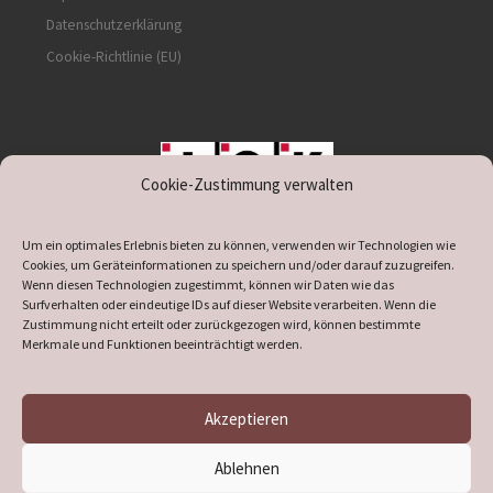
Datenschutzerklärung
Cookie-Richtlinie (EU)
Cookie-Zustimmung verwalten
unterstützt durch IOK
Um ein optimales Erlebnis bieten zu können, verwenden wir Technologien wie
Cookies, um Geräteinformationen zu speichern und/oder darauf zuzugreifen.
Wenn diesen Technologien zugestimmt, können wir Daten wie das
Surfverhalten oder eindeutige IDs auf dieser Website verarbeiten. Wenn die
Zustimmung nicht erteilt oder zurückgezogen wird, können bestimmte
supported by
DÖ
IT
Merkmale und Funktionen beeinträchtigt werden.
Akzeptieren
© 2026
Heimatverein Verl
– Alle Rechte vorbehalten
Ablehnen