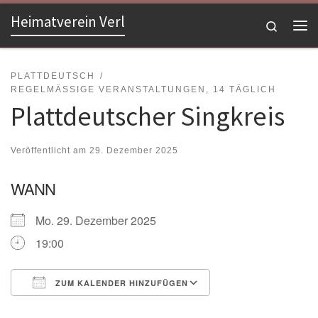
Heimatverein Verl
Zum Inhalt springen
Search
Me
PLATTDEUTSCH
REGELMÄSSIGE VERANSTALTUNGEN, 14 TÄGLICH
Plattdeutscher Singkreis
Veröffentlicht am
29. Dezember 2025
WANN
Mo. 29. Dezember 2025
19:00
ZUM KALENDER HINZUFÜGEN
ICS herunterladen
Google Kalender