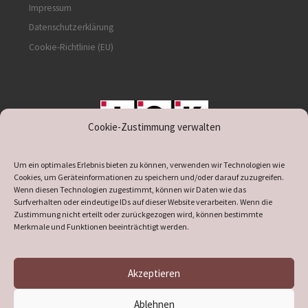
Impressum
Datenschutzerklärung
Cookie-Richtlinie (EU)
Cookie-Zustimmung verwalten
unterstützt durch IOK
Um ein optimales Erlebnis bieten zu können, verwenden wir Technologien wie
Cookies, um Geräteinformationen zu speichern und/oder darauf zuzugreifen.
Wenn diesen Technologien zugestimmt, können wir Daten wie das
Surfverhalten oder eindeutige IDs auf dieser Website verarbeiten. Wenn die
Zustimmung nicht erteilt oder zurückgezogen wird, können bestimmte
supported by
DÖ
IT
Merkmale und Funktionen beeinträchtigt werden.
Akzeptieren
© 2026
Heimatverein Verl
– Alle Rechte vorbehalten
Ablehnen