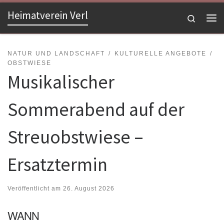
Heimatverein Verl
Zum Inhalt springen
Search
Me
NATUR UND LANDSCHAFT
KULTURELLE ANGEBOTE
OBSTWIESE
Musikalischer
Sommerabend auf der
Streuobstwiese –
Ersatztermin
Veröffentlicht am
26. August 2026
WANN